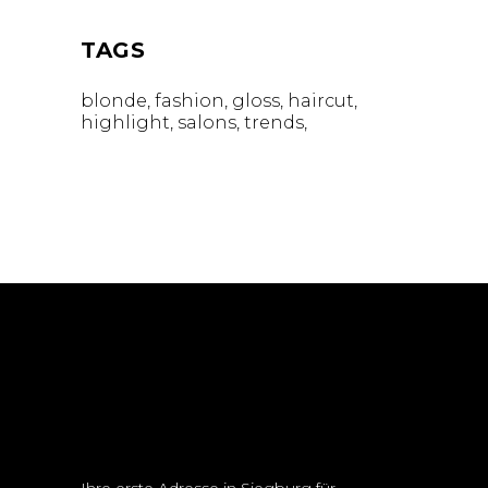
TAGS
blonde
fashion
gloss
haircut
highlight
salons
trends