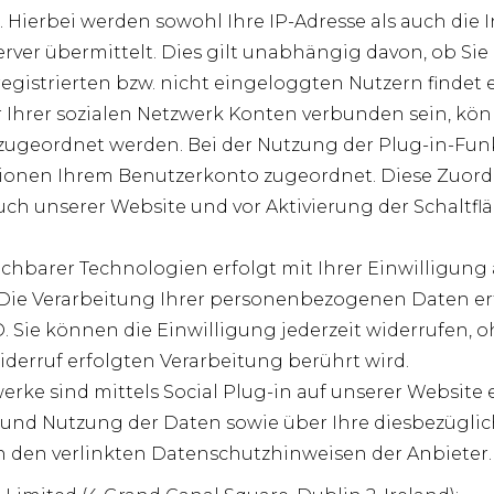
ierbei werden sowohl Ihre IP-Adresse als auch die I
rver übermittelt. Dies gilt unabhängig davon, ob Sie
registrierten bzw. nicht eingeloggten Nutzern findet e
r Ihrer sozialen Netzwerk Konten verbunden sein, k
zugeordnet werden. Bei der Nutzung der Plug-in-Funk
tionen Ihrem Benutzerkonto zugeordnet. Diese Zuo
such unserer Website und vor Aktivierung der Schaltf
hbarer Technologien erfolgt mit Ihrer Einwilligung au
VO. Die Verarbeitung Ihrer personenbezogenen Daten er
GVO. Sie können die Einwilligung jederzeit widerrufen,
derruf erfolgten Verarbeitung berührt wird.
rke sind mittels Social Plug-in auf unserer Websit
nd Nutzung der Daten sowie über Ihre diesbezügli
 in den verlinkten Datenschutzhinweisen der Anbieter.