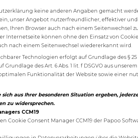
utzerklärung keine anderen Angaben gemacht werden
n, unser Angebot nutzerfreundlicher, effektiver und
en, Ihren Browser auch nach einem Seitenwechsel zu
er Internetseite können ohne den Einsatz von Cookie
r auch nach einem Seitenwechsel wiedererkannt wird.
chbarer Technologien erfolgt auf Grundlage des § 25
 Grundlage des Art. 6 Abs. 1 lit. f DSGVO aus unser
optimalen Funktionalität der Website sowie einer nu
sich aus Ihrer besonderen Situation ergeben, jederze
en zu widersprechen.
anagers CCM19
den Cookie Consent Manager CCM19 der Papoo Softwar
nwilligungen in Datenverarbeitungen über die Websit