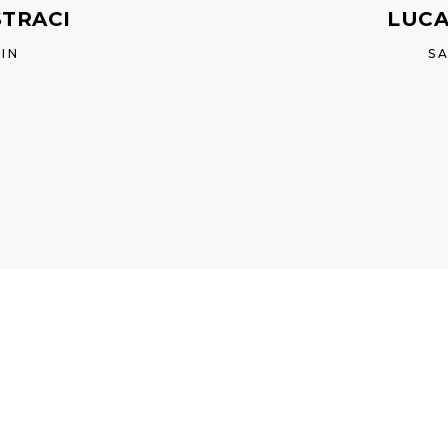
STRACI
LUCA
IN
S